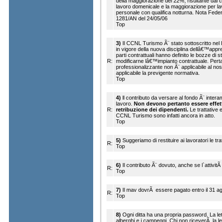
della maggiorazione del 22%, risultante dal 
lavoro domenicale e la maggiorazione per lav
personale con qualifica notturna. Nota Feder
1281/AN del 24/05/06
Top
3)
Il CCNL Turismo Ã¨ stato sottoscritto nel 
in vigore della nuova disciplina dellâ€™appren
parti contrattuali hanno definito le bozze di
R:
modificarne lâ€™impianto contrattuale. Pert
professionalizzante non Ã¨ applicabile al nos
applicabile la previgente normativa.
Top
4)
ll contributo da versare al fondo Ã¨ intera
lavoro.
Non devono pertanto essere effett
R:
retribuzione dei dipendenti.
Le trattative 
CCNL Turismo sono infatti ancora in atto.
Top
5)
Suggeriamo di restituire ai lavoratori le tra
R:
Top
6)
Il contributo Ã¨ dovuto, anche se l`attivit
R:
Top
7)
Il mav dovrÃ essere pagato entro il 31 a
R:
Top
8)
Ogni ditta ha una propria password. La lette
alberghi e i campeggi. Chi non riceverÃ la let