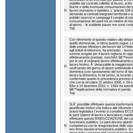
stabilite dai contratti collettivi di lavoro, ai f
fisiche e della eventuale consumazione del pa
R:
lavoro monotono e ripetitivo. L`articolo 108 d
demanda ai contratti integrativi territoriali o a
pubblici esercizi e campeggi il compito di stab
consumazione dei pasti tra un minimo di me
al giorno. - le suddette pause non sono compr
Top
Con riferimento al quesito relativo alla detas
quello domenicale, si rileva quanto segue. L
delle entrate-Ministero del lavoro del 14 febb
agli istituti di interesse, ha precisato: - lavo
somme erogate per il lavoro notturno in ragio
effettivamente prestate, nonchÃ© lâ€™even
per le ore di ordinario lavoro effettivamente p
lavoro festivo: Ã¨ detassabile la maggiorazio
R:
usufruendo del giorno di riposo settimanale i
domenica (con spostamento del turno di ripo
lavoro la domenica; In tal senso, la recente 
confermato quanto in precedenza previsto d
che con la circolare 22 ottobre 2008, n. 59 e 
83/e e 14 dicembre 2010, n. 130/e ha specifi
lâ€™applicazione della normativa in parola.
Top
Si Ã¨ possibile effettuare questa trasforma
giustificato motivo che induca alla riduzione 
prassi legislativa l`evento si considera E
le parti (datore di lavoro e lavoratore) manife
effettuare questa RINEGOZIAZIONE del contr
funzionario pubblico. Le parti devono qiuindi
R:
competenza con la rinegoziazione delle claus
loro firme davanti al funzionario pubblico. Si
giorni dalla variazione dell`orario di lavoro 