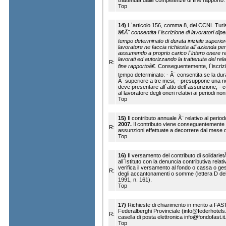
trattenuta dalle competenze di fine rapporto.
Top
14)
L`articolo 156, comma 8, del CCNL Turis
â€
Ã¨ consentita l`iscrizione di lavoratori dip
tempo determinato di durata iniziale superior
lavoratore ne faccia richiesta all`azienda per 
assumendo a proprio carico l`intero onere rel
lavorati ed autorizzando la trattenuta del re
R:
fine rapportoâ€.
Conseguentemente, l`iscrizio
tempo determinato: - Ã¨ consentita se la durat
Ã¨ superiore a tre mesi; - presuppone una ric
deve presentare all`atto dell`assunzione; - c
al lavoratore degli oneri relativi ai periodi non
Top
15)
Il contributo annuale Ã¨ relativo al perio
2007.
Il contributo viene conseguentemente r
R:
assunzioni effettuate a decorrere dal mese 
Top
16)
Il versamento del contributo di solidari
all`Istituto con la denuncia contributiva relat
verifica il versamento al fondo o cassa o ge
R:
degli accantonamenti o somme (lettera D del
1991, n. 161).
Top
17)
Richieste di chiarimento in merito a FAS
Federalberghi Provinciale (info@federhotels.
R:
casella di posta elettronica info@fondofast.it
Top