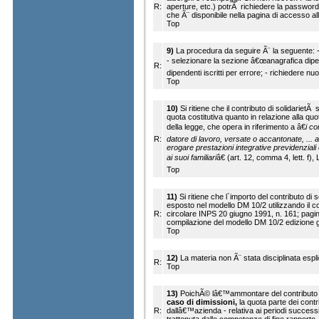
R:
aperture, etc.) potrÃ richiedere la password 
che Ã¨ disponibile nella pagina di accesso a
Top
9)
La procedura da seguire Ã¨ la seguente: 
- selezionare la sezione â€œanagrafica dipen
R:
dipendenti iscritti per errore; - richiedere n
Top
10)
Si ritiene che il contributo di solidarietÃ 
quota costitutiva quanto in relazione alla quot
della legge, che opera in riferimento a â€
i co
R:
datore di lavoro, versate o accantonate, ... a 
erogare prestazioni integrative previdenziali 
ai suoi familiari
â€ (art. 12, comma 4, lett. f),
Top
11)
Si ritiene che l`importo del contributo di
esposto nel modello DM 10/2 utilizzando il c
R:
circolare INPS 20 giugno 1991, n. 161; pagi
compilazione del modello DM 10/2 edizione 
Top
12)
La materia non Ã¨ stata disciplinata esp
R:
Top
13)
PoichÃ© lâ€™ammontare del contributo s
caso di dimissioni,
la quota parte dei contr
R:
dallâ€™azienda - relativa ai periodi success