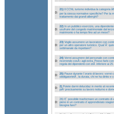
21)
Il CCNL turismo individua la categoria â€p
D:
per la stessa normative specifiche? Per la ma
trattamento dai grandi alberghi?
22)
In un pubblico esercizio, una dipendente
D:
usufruire del congedo matrimoniale dal terzo
matrimonio o ha tempo fino ad un mese?
23)
Voglio assumere un lavoratore con contr
D:
per un altro operatore turistico. Qual`Ã¨ quin
settimanale da rispettare?
24)
Vorrei assumere del personale con contrat
D:
ricorrendo cosÃ¬ agli extra. Posso farlo con
regola dei dipendenti con etÃ inferiore ai 25
25)
Pause durante l`orario di lavoro: vorre
D:
obbligatorietÃ , la durata, chi ne ha diritto e c
2)
Potete darmi delucidaz in merito al recen
D:
piÃ¹ precisamente su lavoro notturno e dome
26) E` possibile trasformare un contratto di
D:
pieno in un contratto d`apprendistato stagio
bisogna fare?