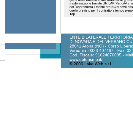
trasformazione tramite UNILAV. Per ciÃ² 
del``apprendista il monte ore NON deve ess
quello previsto per il contratto a tempo pieno
Top
ENTE BILATERALE TERRITORIA
DI NOVARA E DEL VERBANO CU
28041 Arona (NO) - Corso Liberaz
Verbania: 0323 407467 - Fax: 0
Cod. Fiscale: 91024670035 - Mail:
www.ebturismo.it/
© 2006 Lake Web s.r.l.