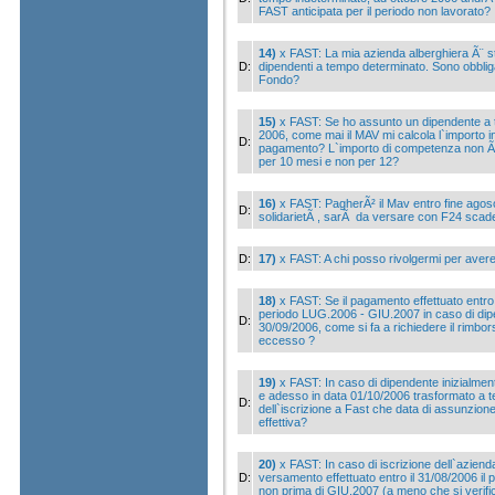
FAST anticipata per il periodo non lavorato?
14)
x FAST: La mia azienda alberghiera Ã¨ st
D:
dipendenti a tempo determinato. Sono obbliga
Fondo?
15)
x FAST: Se ho assunto un dipendente a 
2006, come mai il MAV mi calcola l`importo in
D:
pagamento? L`importo di competenza non Ã¨
per 10 mesi e non per 12?
16)
x FAST: PagherÃ² il Mav entro fine agoso 
D:
solidarietÃ , sarÃ da versare con F24 sca
D:
17)
x FAST: A chi posso rivolgermi per avere
18)
x FAST: Se il pagamento effettuato entro i
periodo LUG.2006 - GIU.2007 in caso di dip
D:
30/09/2006, come si fa a richiedere il rimbor
eccesso ?
19)
x FAST: In caso di dipendente inizialme
e adesso in data 01/10/2006 trasformato a 
D:
dell`iscrizione a Fast che data di assunzion
effettiva?
20)
x FAST: In caso di iscrizione dell`azie
D:
versamento effettuato entro il 31/08/2006 
non prima di GIU.2007 (a meno che si verifi