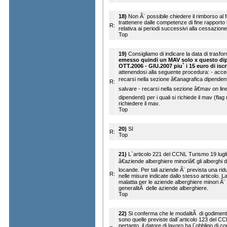
18)
Non Ã¨ possibile chiedere il rimborso al f
trattenere dalle competenze di fine rapporto l
R:
relativa ai periodi successivi alla cessazione
Top
19)
Consigliamo di indicare la data di trasfo
emesso quindi un MAV solo x questo dip
OTT.2006 - GIU.2007 piu` i 15 euro di iscr
attenendosi alla seguente procedura: - accede
recarsi nella sezione â€anagrafica dipendentiâ
R:
salvare - recarsi nella sezione â€mav on line
dipendenti) per i quali si richiede il mav (flag
richiedere il mav.
Top
20)
SI
R:
Top
21)
L`articolo 221 del CCNL Turismo 19 lugl
â€aziende alberghiere minoriâ€ gli alberghi di
locande. Per tali aziende Ã¨ prevista una ri
R:
nelle misure indicate dallo stesso articolo. La
malattia per le aziende alberghiere minori Ã¨ 
generalitÃ delle aziende alberghiere.
Top
22)
Si conferma che le modalitÃ di godiment
sono quelle previste dall`articolo 123 del C
pertanto, il datore di lavoro ha l`obbligo di 