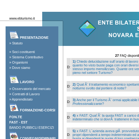
www.ebturismo.it
PRESENTAZIONE
»
Statuto
»
Soci costituenti
27
FAQ disponibi
»
Sistema Contributivo
1)
Chiedo delucidazione sull`orario di lavoro 
»
Organismi
quanto ho visto buste paga con orari diversi 
D:
»
Dove siamo
stesso importo mensilizzato. Quante ore v
pieno nel settore Turismo?
LAVORO
2)
Qual Ã¨ il trattamento economico spettant
D:
notturno svolto dal portiere di notte?
»
Osservatorio del mercato
»
Contratti di Lavoro
»
Apprendistato
3)
Anche per il Turismo Ã¨ ormai applicabile
D:
Professionalizzante
?
FORMAZIONE-CORSI
4)
x FAST: Qual`Ã¨ la quota FAST a carico de
FON.TE
D:
indeterminato che si dovrÃ trattenere in bu
FAST
-
EST
BANDO PUBBICLI ESERCIZI
5)
x FAST: L`azienda aveva giÃ provveduto a 
D:
propri dipendenti a tempo indeterminato ed av
CONVEGNI/SEMINARI
busta ai dipendenti le quote di loro spettan