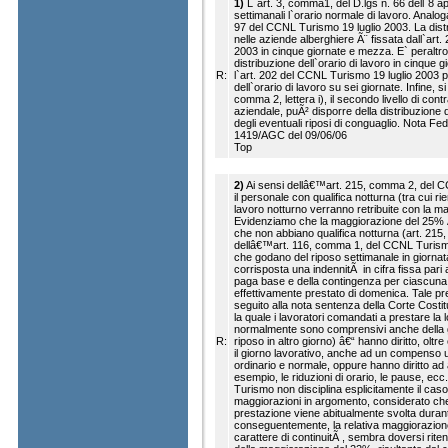
1)
L`art. 3, comma1, del D.lgs n. 66 dell`8 ap
settimanali l`orario normale di lavoro. Analoga
97 del CCNL Turismo 19 luglio 2003. La distri
nelle aziende alberghiere Ã¨ fissata dall`art
2003 in cinque giornate e mezza. E` peraltro 
distribuzione dell`orario di lavoro in cinque g
R:
l`art. 202 del CCNL Turismo 19 luglio 2003 
dell`orario di lavoro su sei giornate. Infine, si
comma 2, lettera i), il secondo livello di contr
aziendale, puÃ² disporre della distribuzione deg
degli eventuali riposi di conguaglio. Nota Fe
1419/AGC del 09/06/06
Top
2)
Ai sensi dellâ€™art. 215, comma 2, del C
il personale con qualifica notturna (tra cui rien
lavoro notturno verranno retribuite con la ma
Evidenziamo che la maggiorazione del 25% Ã¨ 
che non abbiano qualifica notturna (art. 215,
dellâ€™art. 116, comma 1, del CCNL Turismo 
che godano del riposo settimanale in giorna
corrisposta una indennitÃ in cifra fissa pari 
paga base e della contingenza per ciascuna o
effettivamente prestato di domenica. Tale pre
seguito alla nota sentenza della Corte Costi
la quale i lavoratori comandati a prestare la lor
normalmente sono comprensivi anche della g
R:
riposo in altro giorno) â€“ hanno diritto, oltr
il giorno lavorativo, anche ad un compenso ul
ordinario e normale, oppure hanno diritto ad alt
esempio, le riduzioni di orario, le pause, ec
Turismo non disciplina esplicitamente il caso
maggiorazioni in argomento, considerato che
prestazione viene abitualmente svolta durant
conseguentemente, la relativa maggiorazion
carattere di continuitÃ , sembra doversi ri