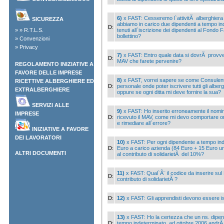
6)
x FAST: Cesseremo l`attivitÃ alberghiera
SICUREZZA
abbiamo in carico due dipendenti a tempo 
D:
»
»
R.T.L.S.
tenuti all`iscrizione dei dipendenti al Fondo
bollettino?
»
Convenzioni
»
Privacy
7)
x FAST: Entro quale data si dovrÃ provve
D:
MAV che farete pervenire?
REGOLAMENTO INIZIATIVE A
FAVORE DELLE IMPRESE
8)
x FAST, vorrei sapere se come Consulen
RICETTIVE ALBERGHIERE ED
D:
personale onde poter iscrivere tutti gli albe
EXTRALBERGHIERE
oppure se ogni ditta mi deve fornire la sua?
SERVIZI ALLE
9)
x FAST: Ho inserito erroneamente il nomin
IMPRESE
D:
ricevuto il MAV, come mi devo comportare or
e rimediare all`errore?
INIZIATIVE A FAVORE
DEI LAVORATORI
10)
x FAST: Per ogni dipendente a tempo indete
D:
Euro a carico azienda (84 Euro + 15 Euro u
ALTRI DOCUMENTI
al contributo di solidarietÃ del 10%?
11)
x FAST: Qual`Ã¨ il codice da inserire su
D:
contributo di solidarietÃ ?
D:
12)
x FAST: Gli apprendisti devono essere isc
13)
x FAST: Ho la certezza che un ns. dipen
D:
tempo indeterminato, ad ottobre 2006 andrÃ