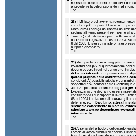
R:
nel rispetto delle prescritte modalitÃ ) con 
antecedente la celebrazione del matrimonio.
Top
23)
Il Ministero del lavoro ha recentemente ri
cumulo di piÃ¹ rapporti di lavoro a tempo parz
resta fermo l`obbligo del rispetto dei limiti di 
settimanali, tenuti presenti per i p/time gli ar
R:
Turismo) e del diritto al riposo settimanale de
dal Decreto Legislativo n. 66 del 2003. Succ
8 del 2005, lo stesso ministero ha espresso
al riposo giornaliero.
Top
24)
Per quanto riguarda i soggetti con meno d
lavoratori con piÃ¹ di quarantacinque anni di e
devono essere intesi nel senso che, in relazi
di lavoro intermittente possa essere stipu
ipotesi previste dalla contrattazione coll
condizioni, Ã¨ possibile stipulare contratti d
soggetti di etÃ compresa tra i venticinque e
altresÃ¬ possibile assumere
soggetti giÃ 
R:
Evidenziamo che dovranno essere rispettati
considerando i due rapporti di lavoro) i limiti s
66 del 2003 in relazione alla durata dell`orari
delle ferie, etc.).
Da ultimo, attesa l`instab
sindacale concernente la materia, evide
stipulare a tempo determinato eventuali c
intermittente
.
Top
25)
Ai sensi dell`articolo 8 del decreto legisla
l`orario di lavoro giornaliero ecceda il limite d
beneficiare di un intervallo per pausa, le cui