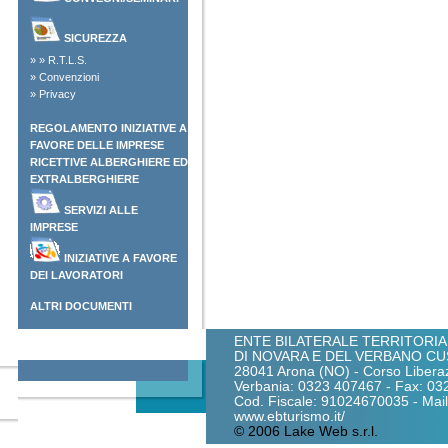
SICUREZZA
»
»
R.T.L.S.
»
Convenzioni
»
Privacy
REGOLAMENTO INIZIATIVE A
FAVORE DELLE IMPRESE
RICETTIVE ALBERGHIERE ED
EXTRALBERGHIERE
SERVIZI ALLE
IMPRESE
INIZIATIVE A FAVORE
DEI LAVORATORI
ALTRI DOCUMENTI
ENTE BILATERALE TERRITORIA
DI NOVARA E DEL VERBANO CU
28041 Arona (NO) - Corso Liberaz
Verbania: 0323 407467 - Fax: 0
Cod. Fiscale: 91024670035 - Mail:
www.ebturismo.it/
© 2006 Lake Web s.r.l.