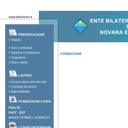
www.ebturismo.it
PRESENTAZIONE
»
Statuto
»
Soci costituenti
»
Sistema Contributivo
FORMAZIONE
»
Organismi
»
Dove siamo
LAVORO
»
Osservatorio del mercato
»
Contratti di Lavoro
»
Apprendistato
FORMAZIONE-CORSI
FON.TE
FAST
-
EST
BANDO PUBBICLI ESERCIZI
CONVEGNI/SEMINARI