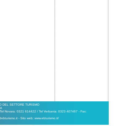
IO DEL SETTORE TURISMO
LA
 Tel Novara: 0321 614422 / Tel Verbania: 0323 407467 - Fax:
bturismo.it - Sito web: www.ebturismo.it/