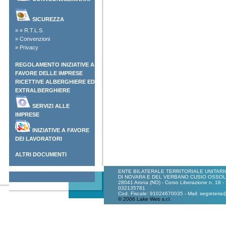
SICUREZZA
»
»
R.T.L.S.
»
Convenzioni
»
Privacy
REGOLAMENTO INIZIATIVE A
FAVORE DELLE IMPRESE
RICETTIVE ALBERGHIERE ED
EXTRALBERGHIERE
SERVIZI ALLE
IMPRESE
INIZIATIVE A FAVORE
DEI LAVORATORI
ALTRI DOCUMENTI
ENTE BILATERALE TERRITORIALE UNITAR
DI NOVARA E DEL VERBANO CUSIO OSSO
28041 Arona (NO) - Corso Liberazione n. 18 -
032135781
Cod. Fiscale: 91024670035 - Mail: segreteria@e
© 2006 Lake Web s.r.l.