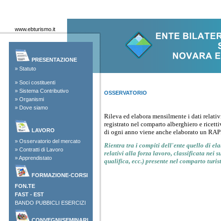
www.ebturismo.it
PRESENTAZIONE
»
Statuto
»
Soci costituenti
»
Sistema Contributivo
OSSERVATORIO
»
Organismi
»
Dove siamo
Rileva ed elabora mensilmente i dati relativ
registrato nel comparto alberghiero e ricet
LAVORO
di ogni anno viene anche elaborato un 
»
Osservatorio del mercato
Rientra tra i compiti dell'ente quello di el
»
Contratti di Lavoro
relativi alla forza lavoro, classificata nei su
»
Apprendistato
qualifica, ecc.) presente nel comparto turis
FORMAZIONE-CORSI
FON.TE
FAST
-
EST
BANDO PUBBICLI ESERCIZI
CONVEGNI/SEMINARI