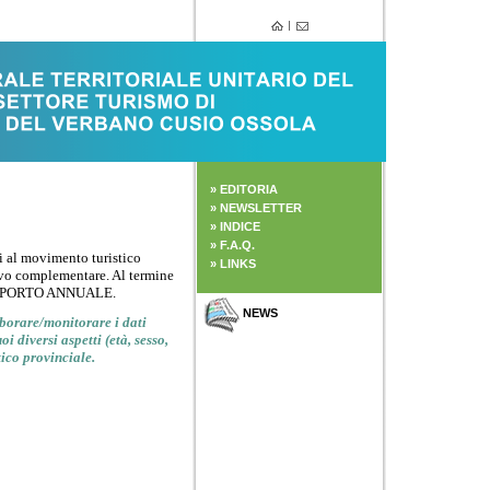
»
EDITORIA
»
NEWSLETTER
» INDICE
»
F.A.Q.
i al movimento turistico
»
LINKS
tivo complementare. Al termine
RAPPORTO ANNUALE.
NEWS
aborare/monitorare i dati
oi diversi aspetti (età, sesso,
tico provinciale.