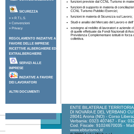
funzioni previste dal CCNL Turismo in mater
funzioni di supporto in materia di conciliazione
CCNL Turismo Pubblici Esercizi;
SICUREZZA
funzioni in materia di Sicurezza sul Lavoro;
»
»
R.T.L.S.
Studi e analisi del Mercato del Lavoro e dell
»
Convenzioni
sostegno al reddito di lavoratori e aziende 
»
Privacy
di quelle effettuate da Fondi Nazionali di Ass
Previdenza Complementare istituiti in forza d
REGOLAMENTO INIZIATIVE A
collettiva.
FAVORE DELLE IMPRESE
RICETTIVE ALBERGHIERE ED
EXTRALBERGHIERE
SERVIZI ALLE
IMPRESE
INIZIATIVE A FAVORE
DEI LAVORATORI
ALTRI DOCUMENTI
ENTE BILATERALE TERRITORIA
DI NOVARA E DEL VERBANO CU
28041 Arona (NO) - Corso Liberaz
Verbania: 0323 407467 - Fax: 0
Cod. Fiscale: 91024670035 - Mail:
www.ebturismo.it/