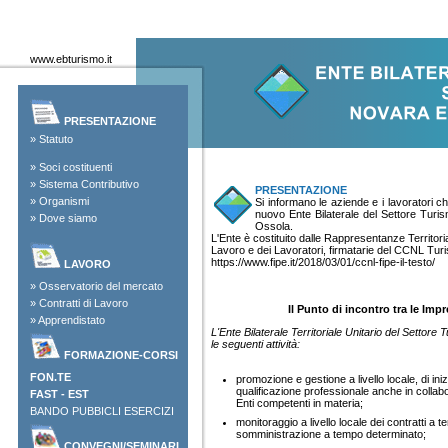
www.ebturismo.it
PRESENTAZIONE
»
Statuto
»
Soci costituenti
»
Sistema Contributivo
PRESENTAZIONE
»
Organismi
Si informano le aziende e i lavoratori ch
nuovo Ente Bilaterale del Settore Tur
»
Dove siamo
Ossola.
L'Ente è costituito dalle Rappresentanze Territoria
Lavoro e dei Lavoratori, firmatarie del CCNL Turi
https://www.fipe.it/2018/03/01/ccnl-fipe-il-testo/
LAVORO
»
Osservatorio del mercato
»
Contratti di Lavoro
Il Punto di incontro tra le Impr
»
Apprendistato
L'Ente Bilaterale Territoriale Unitario del Settor
le seguenti attività:
FORMAZIONE-CORSI
FON.TE
promozione e gestione a livello locale, di ini
qualificazione professionale anche in collabor
FAST
-
EST
Enti competenti in materia;
BANDO PUBBICLI ESERCIZI
monitoraggio a livello locale dei contratti a 
somministrazione a tempo determinato;
CONVEGNI/SEMINARI